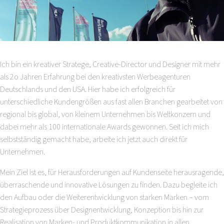
Ich bin ein kreativer Stratege, Creative-Director und Designer mit mehr
als 2o Jahren Erfahrung bei den kreativsten Werbeagenturen
Deutschlands und den USA. Hier habe ich erfolgreich für
unterschiedliche Kundengrößen aus fast allen Branchen gearbeitet von
regional bis global, von kleinem Unternehmen bis Weltkonzern und
dabei mehr als 100 internationale Awards gewonnen. Seit ich mich
selbstständig gemacht habe, arbeite ich jetzt auch direkt für
Unternehmen.
Mein Ziel ist es, für Herausforderungen auf Kundenseite herausragende,
überraschende und innovative Lösungen zu finden. Dazu begleite ich
den Aufbau oder die Weiterentwicklung von starken Marken – vom
Strategieprozess über Designentwicklung, Konzeption bis hin zur
Realisation von Marken- und Produktkommunikation in allen